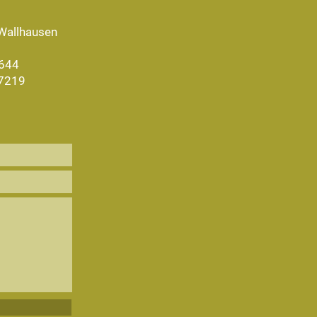
Wallhausen
1644
97219