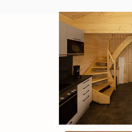
FIR
MA