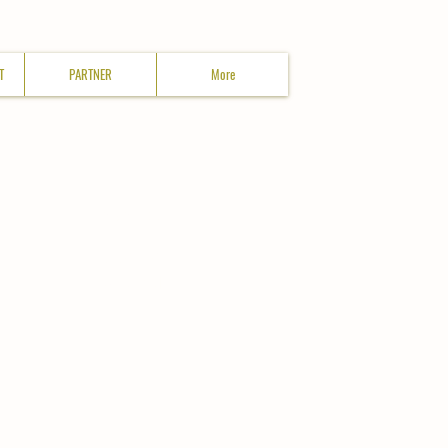
T
PARTNER
More
hier geht´s zum:
Belegungs -
Kalender